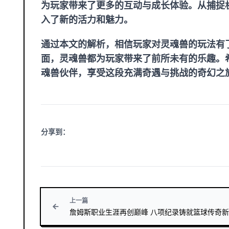
为玩家带来了更多的互动与成长体验。从捕捉
入了新的活力和魅力。
通过本文的解析，相信玩家对灵魂兽的玩法有
面，灵魂兽都为玩家带来了前所未有的乐趣。
魂兽伙伴，享受这段充满奇遇与挑战的奇幻之
分享到：
上一篇
詹姆斯职业生涯再创巅峰 八项纪录铸就篮球传奇