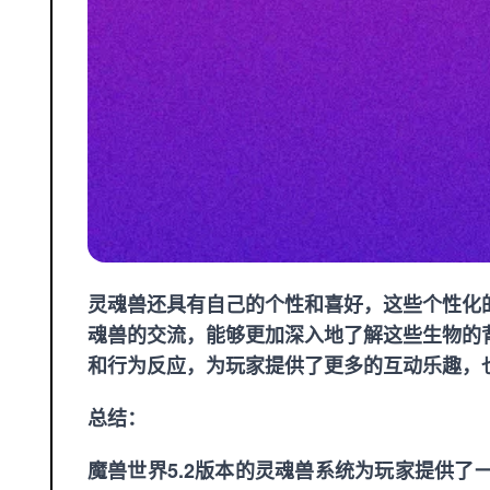
灵魂兽还具有自己的个性和喜好，这些个性化
魂兽的交流，能够更加深入地了解这些生物的
和行为反应，为玩家提供了更多的互动乐趣，
总结：
魔兽世界5.2版本的灵魂兽系统为玩家提供