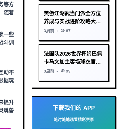
务等方
。随着
笑傲江湖武当门派全方位
养成与实战进阶攻略大全
新手到高手详解篇
3周前
•
87
锁一些
战斗训
法国队2026世界杯姆巴佩
卡马文加主客场球衣官方
发布
3周前
•
99
互动不
根据玩
来提升
下载我们的 APP
灵魂兽
随时随地观看精彩赛事