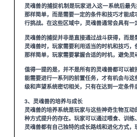
灵魂兽的捕捉机制是玩家进入这一系统后最先
那样简单，而是需要一定的条件和技巧才能成
行挑战。在这些区域中，灵魂兽通常会具有一
灵魂兽的捕捉并非是直接通过战斗获得，而是
灵魂兽时，玩家需要利用适当的时机和技巧，
那样简单，玩家需要掌握合适的时机，避免灵
值得一提的是，并不是所有的灵魂兽都可以被
能需要进行一系列的前置任务，才有机会与这
级和声望系统密切相关，只有在达到一定条件
3、灵魂兽的培养与成长
灵魂兽的培养系统是玩家与这些神奇生物互动
种方式提升的存在。玩家可以通过喂食、训练
灵魂兽都有自己独特的成长路线和进化方式，