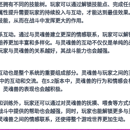
还拥有不同的技能树。玩家可以通过解锁技能点、完成任
属性提升需要玩家的持续投入与互动，才能达到最佳效果
技能，从而在战斗中发挥更大的作用。
系互动。通过与灵魂兽建立更深的情感联系，玩家可以解
培养更加丰富和多样化。与灵魂兽的互动不仅仅是单纯的
玩家与灵魂兽的关系越好，其战斗能力也会越强。
互动也是整个系统的重要组成部分。灵魂兽与玩家之间的
中的互动和交流。在5.2版本中，灵魂兽的行为和情感会
，灵魂兽的表现也会越积极。
和训练外，玩家还可以通过对灵魂兽的抚摸、喂食等方式
战斗中提供的帮助也会越强，同时，玩家也能解锁更多与
灵魂兽之间的情感联系，还使得整个游戏世界更加生动。