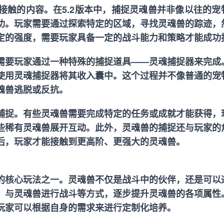
接触的内容。在5.2版本中，捕捉灵魂兽并非像以往的宠
功。玩家需要通过探索特定的区域，寻找灵魂兽的踪迹，
定的强度，需要玩家具备一定的战斗能力和策略才能成功
需要玩家通过一种特殊的捕捉道具——灵魂捕捉器来完成
使用灵魂捕捉器将其收入囊中。这个过程并不像普通的宠
魂兽逃脱或反抗。
捕捉。有些灵魂兽需要完成特定的任务或成就才能获得，
些稀有灵魂兽展开互动。此外，灵魂兽的捕捉还与玩家的
后，玩家才能接触到更高阶、更强大的灵魂兽。
的核心玩法之一。灵魂兽不仅是战斗中的伙伴，还是可以
、与灵魂兽进行战斗等方式，逐步提升灵魂兽的各项属性
玩家可以根据自身的需求来进行定制化培养。